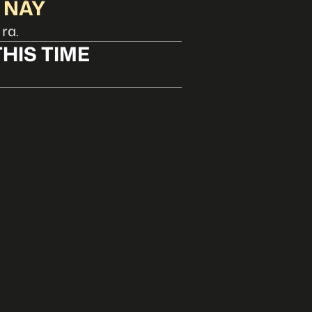
 NÀY
 ra.
HIS TIME
。