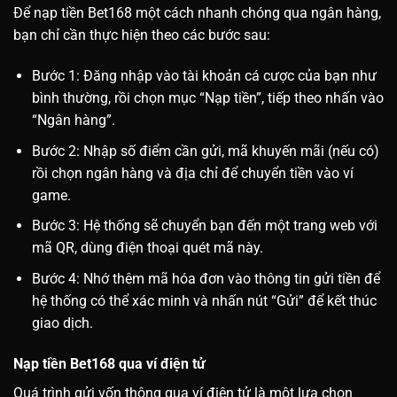
Để nạp tiền Bet168 một cách nhanh chóng qua ngân hàng,
bạn chỉ cần thực hiện theo các bước sau:
Bước 1: Đăng nhập vào tài khoản cá cược của bạn như
bình thường, rồi chọn mục “Nạp tiền”, tiếp theo nhấn vào
“Ngân hàng”.
Bước 2: Nhập số điểm cần gửi, mã khuyến mãi (nếu có)
rồi chọn ngân hàng và địa chỉ để chuyển tiền vào ví
game.
Bước 3: Hệ thống sẽ chuyển bạn đến một trang web với
mã QR, dùng điện thoại quét mã này.
Bước 4: Nhớ thêm mã hóa đơn vào thông tin gửi tiền để
hệ thống có thể xác minh và nhấn nút “Gửi” để kết thúc
giao dịch.
Nạp tiền Bet168 qua ví điện tử
Quá trình gửi vốn thông qua ví điện tử là một lựa chọn