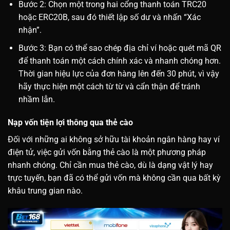
Bước 2: Chọn một trong hai cổng thanh toán TRC20
hoặc ERC20B, sau đó thiết lập số dư và nhấn “Xác
nhận”.
Bước 3: Bạn có thể sao chép địa chỉ ví hoặc quét mã QR
để thanh toán một cách chính xác và nhanh chóng hơn.
Thời gian hiệu lực của đơn hàng lên đến 30 phút, vì vậy
hãy thực hiện một cách từ từ và cẩn thận để tránh
nhầm lẫn.
Nạp vốn tiện lợi thông qua thẻ cào
Đối với những ai không sở hữu tài khoản ngân hàng hay ví
điện tử, việc gửi vốn bằng thẻ cào là một phương pháp
nhanh chóng. Chỉ cần mua thẻ cào, dù là dạng vật lý hay
trực tuyến, bạn đã có thể gửi vốn mà không cần qua bất kỳ
khâu trung gian nào.