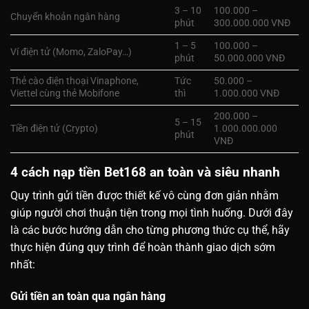
3 – 10
100.000 –
Chuyển khoản ngân hàng
phút
300.000.000 VNĐ
1 – 5
100.000 –
Ví điện tử (Momo, ZaloPay…)
phút
50.000.000 VNĐ
Thẻ cào điện thoại Vinaphone,
Tức
50.000 –
Viettel cùng thẻ Mobifone
thì
1.000.000 VNĐ
200.000 –
5 – 15
Tiền điện tử (Crypto)
1.000.000.000
phút
VNĐ
4 cách nạp tiền Bet168 an toàn và siêu nhanh
Quy trình gửi tiền được thiết kế vô cùng đơn giản nhằm
giúp người chơi thuận tiện trong mọi tình huống. Dưới đây
là các bước hướng dẫn cho từng phương thức cụ thể, hãy
thực hiện đúng quy trình để hoàn thành giao dịch sớm
nhất:
Gửi tiền an toàn qua ngân hàng