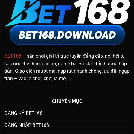
BET168
– sân chơi giải trí trực tuyến đẳng cấp, nơi hội tụ
cá cược thể thao, casino, game bài và slot đổi thưởng hấp
dẫn. Giao diện mượt mà, nạp rút nhanh chóng, ưu đãi ngập
tràn – vào là chơi, chơi là mê!
CHUYÊN MỤC
ĐĂNG KÝ BET168
ĐĂNG NHẬP BET168