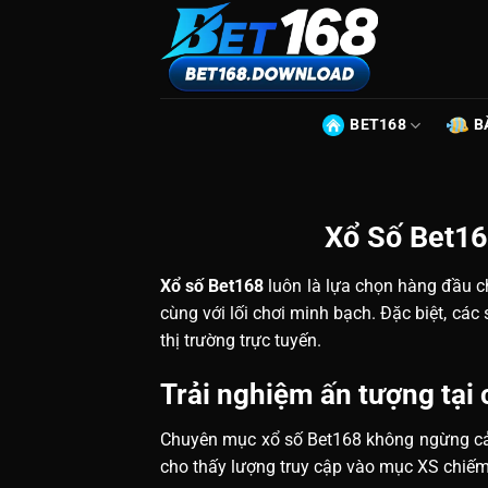
Bỏ
qua
nội
dung
BET168
B
Xổ Số Bet16
Xổ số Bet168
luôn là lựa chọn hàng đầu ch
cùng với lối chơi minh bạch. Đặc biệt, các
thị trường trực tuyến.
Trải nghiệm ấn tượng tại
Chuyên mục xổ số Bet168 không ngừng cải 
cho thấy lượng truy cập vào mục XS chiếm