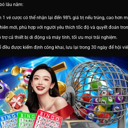
 bó lâu năm:
h 1 vé cược có thể nhận lại đến 98% giá trị nếu trúng, cao hơn 
phiên mới, phù hợp với người yêu thích tốc độ và quyết đoán tron
 trợ cả thiết bị di động và máy tính, tối ưu mọi trải nghiệm.
 đều được kiểm định công khai, lưu lại trong 30 ngày để hội viê