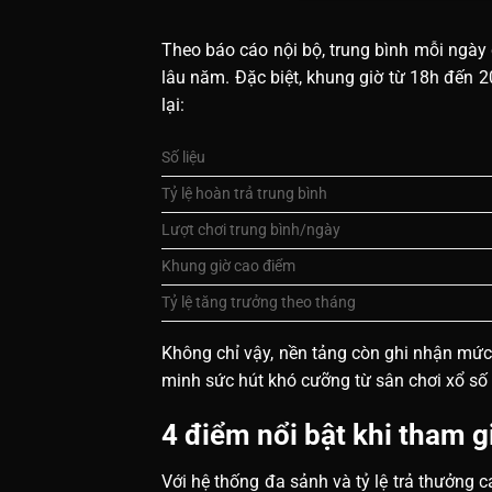
Theo báo cáo nội bộ, trung bình mỗi ngày c
lâu năm. Đặc biệt, khung giờ từ 18h đến 
lại:
Số liệu
Tỷ lệ hoàn trả trung bình
Lượt chơi trung bình/ngày
Khung giờ cao điểm
Tỷ lệ tăng trưởng theo tháng
Không chỉ vậy, nền tảng còn ghi nhận mức
minh sức hút khó cưỡng từ sân chơi xổ số c
4 điểm nổi bật khi tham g
Với hệ thống đa sảnh và tỷ lệ trả thưởng 