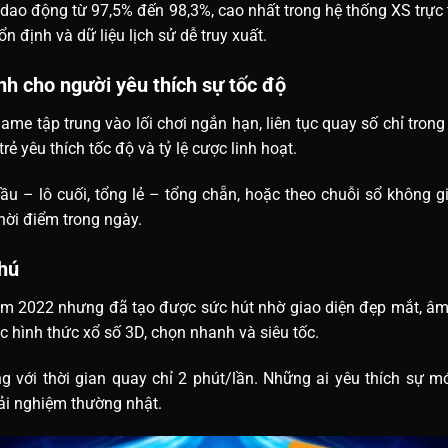
8 dao động từ 97,5% đến 98,3%, cao nhất trong hệ thống XS trực 
n định và dữ liệu lịch sử dễ truy xuất.
 cho người yêu thích sự tốc độ
ame tập trung vào lối chơi ngắn hạn, liên tục quay số chỉ tron
ẻ yêu thích tốc độ và tỷ lệ cược linh hoạt.
ầu – lô cuối, tổng lẻ – tổng chẵn, hoặc theo chuỗi sổ không giớ
hời điểm trong ngày.
phú
 năm 2022 nhưng đã tạo được sức hút nhờ giao diện đẹp mắt, âm
 hình thức xổ số 3D, chọn nhanh và siêu tốc.
ng với thời gian quay chỉ 2 phút/lần. Những ai yêu thích sự mớ
rải nghiệm thường nhật.