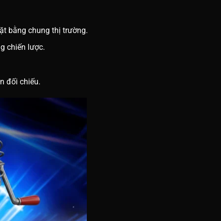
mặt bằng chung thị trường.
g chiến lược.
n đối chiếu.