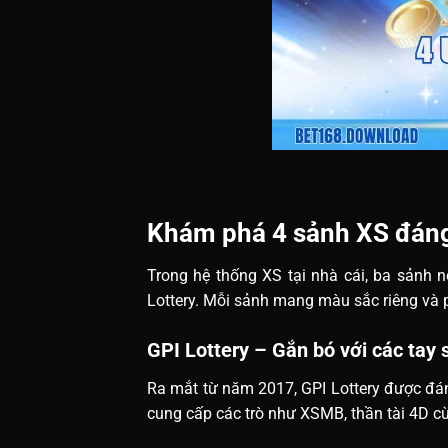
Khám phá 4 sảnh XS đáng 
Trong hệ thống XS tại nhà cái, ba sảnh n
Lottery. Mỗi sảnh mang màu sắc riêng và
GPI Lottery – Gắn bó với các tay 
Ra mắt từ năm 2017, GPI Lottery được đánh
cung cấp các trò như XSMB, thần tài 4D cù