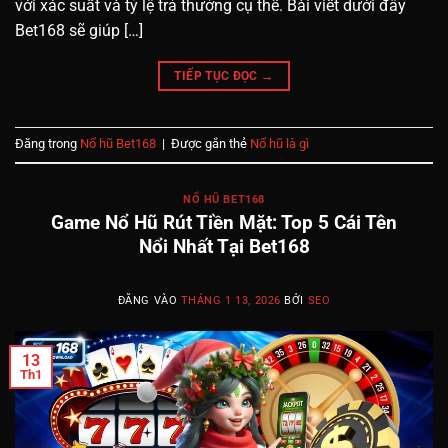
với xác suất và tỷ lệ trả thưởng cụ thể. Bài viết dưới đây
Bet168 sẽ giúp […]
TIẾP TỤC ĐỌC
→
Đăng trong
Nổ hũ Bet168
|
Được gắn thẻ
Nổ hũ là gì
NỔ HŨ BET168
Game Nổ Hũ Rút Tiền Mặt: Top 5 Cái Tên
Nổi Nhất Tại Bet168
ĐĂNG VÀO
THÁNG 1 13, 2026
BỞI
SEO
13
Th1