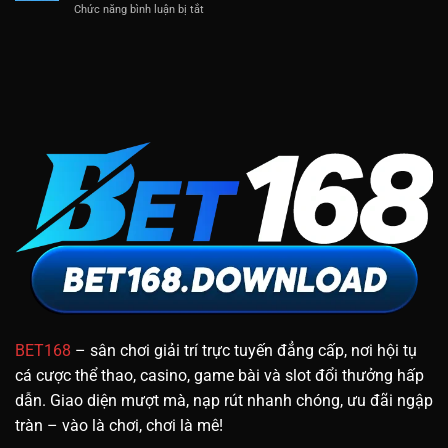
Chức năng bình luận bị tắt
ở
Thấy
May
Nằm
Người
Mắn
Mơ
Yêu
Cùng
Thấy
Cũ:
Bet168
Người
Đánh
Thân
Số
Mất
gì
Mang
Để
Ý
Trúng
Nghĩa
Lớn
Gì?
Đánh
Số
Mấy?
BET168
– sân chơi giải trí trực tuyến đẳng cấp, nơi hội tụ
cá cược thể thao, casino, game bài và slot đổi thưởng hấp
dẫn. Giao diện mượt mà, nạp rút nhanh chóng, ưu đãi ngập
tràn – vào là chơi, chơi là mê!