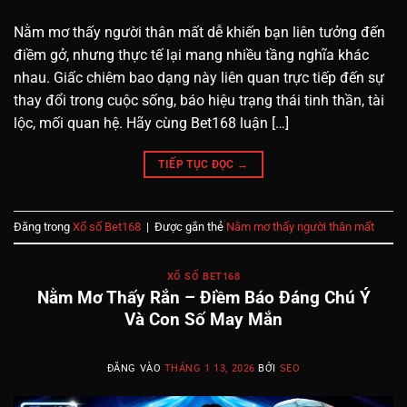
Nằm mơ thấy người thân mất dễ khiến bạn liên tưởng đến
điềm gở, nhưng thực tế lại mang nhiều tầng nghĩa khác
nhau. Giấc chiêm bao dạng này liên quan trực tiếp đến sự
thay đổi trong cuộc sống, báo hiệu trạng thái tinh thần, tài
lộc, mối quan hệ. Hãy cùng Bet168 luận […]
TIẾP TỤC ĐỌC
→
Đăng trong
Xổ số Bet168
|
Được gắn thẻ
Nằm mơ thấy người thân mất
XỔ SỐ BET168
Nằm Mơ Thấy Rắn – Điềm Báo Đáng Chú Ý
Và Con Số May Mắn
ĐĂNG VÀO
THÁNG 1 13, 2026
BỞI
SEO