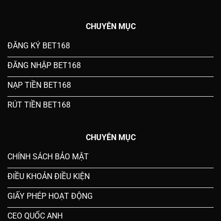
CHUYÊN MỤC
ĐĂNG KÝ BET168
ĐĂNG NHẬP BET168
NẠP TIỀN BET168
RÚT TIỀN BET168
CHUYÊN MỤC
CHÍNH SÁCH BẢO MẬT
ĐIỀU KHOẢN ĐIỀU KIỆN
GIẤY PHÉP HOẠT ĐỘNG
CEO QUỐC ANH