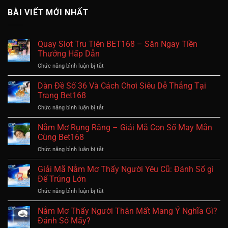
BÀI VIẾT MỚI NHẤT
Quay Slot Tru Tiên BET168 – Săn Ngay Tiền
Thưởng Hấp Dẫn
Chức năng bình luận bị tắt
ở
Quay
Slot
Dàn Đề Số 36 Và Cách Chơi Siêu Dễ Thắng Tại
Tru
Trang Bet168
Tiên
Chức năng bình luận bị tắt
ở
BET168
Dàn
–
Đề
Nằm Mơ Rụng Răng – Giải Mã Con Số May Mắn
Săn
Số
Ngay
Cùng Bet168
36
Tiền
Chức năng bình luận bị tắt
ở
Và
Thưởng
Nằm
Cách
Hấp
Mơ
Giải Mã Nằm Mơ Thấy Người Yêu Cũ: Đánh Số gì
Chơi
Dẫn
Rụng
Siêu
Để Trúng Lớn
Răng
Dễ
Chức năng bình luận bị tắt
ở
–
Thắng
Giải
Giải
Tại
Mã
Nằm Mơ Thấy Người Thân Mất Mang Ý Nghĩa Gì?
Mã
Trang
Nằm
Con
Đánh Số Mấy?
Bet168
Mơ
Số