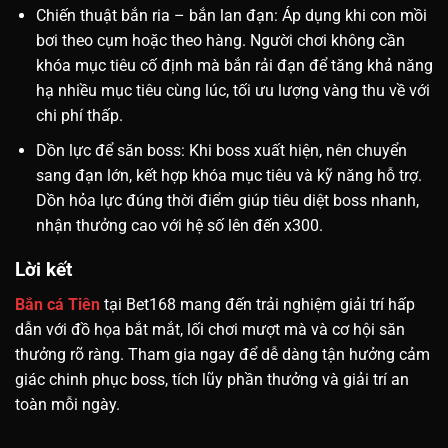
Chiến thuật bắn ria – bắn lan đạn: Áp dụng khi con mồi
bơi theo cụm hoặc theo hàng. Người chơi không cần
khóa mục tiêu cố định mà bắn rải đạn để tăng khả năng
hạ nhiều mục tiêu cùng lúc, tối ưu lượng vàng thu về với
chi phí thấp.
Dồn lực để săn boss: Khi boss xuất hiện, nên chuyển
sang đạn lớn, kết hợp khóa mục tiêu và kỹ năng hỗ trợ.
Dồn hỏa lực đúng thời điểm giúp tiêu diệt boss nhanh,
nhận thưởng cao với hệ số lên đến x300.
Lời kết
Bắn cá Tiên
tại Bet168 mang đến trải nghiệm giải trí hấp
dẫn với đồ họa bắt mắt, lối chơi mượt mà và cơ hội săn
thưởng rõ ràng. Tham gia ngay để dễ dàng tận hưởng cảm
giác chinh phục boss, tích lũy phần thưởng và giải trí an
toàn mỗi ngày.