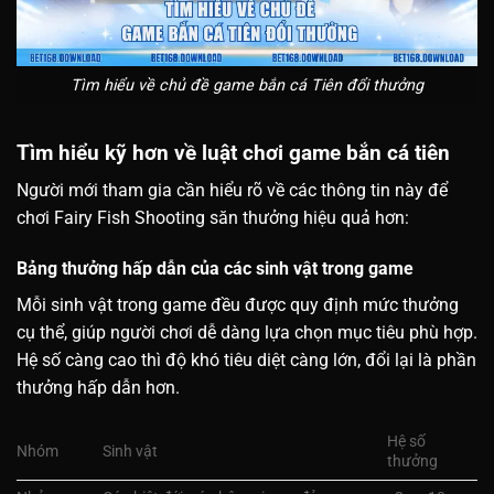
Tìm hiểu về chủ đề game bắn cá Tiên đổi thưởng
Tìm hiểu kỹ hơn về luật chơi game bắn cá tiên
Người mới tham gia cần hiểu rõ về các thông tin này để
chơi Fairy Fish Shooting săn thưởng hiệu quả hơn:
Bảng thưởng hấp dẫn của các sinh vật trong game
Mỗi sinh vật trong game đều được quy định mức thưởng
cụ thể, giúp người chơi dễ dàng lựa chọn mục tiêu phù hợp.
Hệ số càng cao thì độ khó tiêu diệt càng lớn, đổi lại là phần
thưởng hấp dẫn hơn.
Hệ số
Nhóm
Sinh vật
thưởng