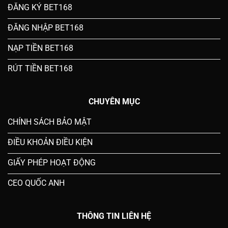
ĐĂNG KÝ BET168
ĐĂNG NHẬP BET168
NẠP TIỀN BET168
RÚT TIỀN BET168
CHUYÊN MỤC
CHÍNH SÁCH BẢO MẬT
ĐIỀU KHOẢN ĐIỀU KIỆN
GIẤY PHÉP HOẠT ĐỘNG
CEO QUỐC ANH
THÔNG TIN LIÊN HỆ