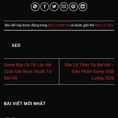
Bài viết này được đăng trong
Bắn cá Bet168
và được gắn thẻ
Bắn cá Tiên
.
SEO
Game Bắn Cá Tài Lộc Với
Bắn Cá Thần Tài Bet168 –
Cách Săn Boss Chuẩn Từ
Siêu Phẩm Game Chất
Bet168
Lượng 2026
BÀI VIẾT MỚI NHẤT