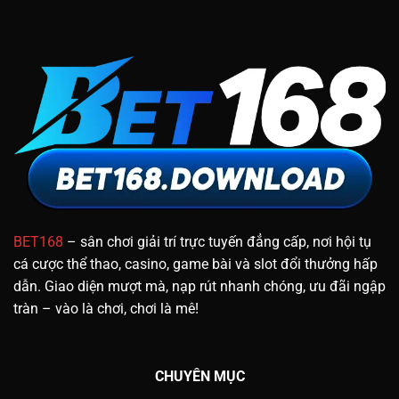
Đánh
Thân
Số
Mất
gì
Mang
Để
Ý
Trúng
Nghĩa
Lớn
Gì?
Đánh
Số
Mấy?
BET168
– sân chơi giải trí trực tuyến đẳng cấp, nơi hội tụ
cá cược thể thao, casino, game bài và slot đổi thưởng hấp
dẫn. Giao diện mượt mà, nạp rút nhanh chóng, ưu đãi ngập
tràn – vào là chơi, chơi là mê!
CHUYÊN MỤC