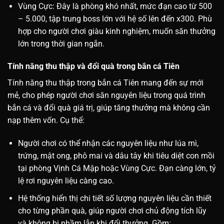
Vùng Cực: Đây là phòng khó nhất, mức đạn cao từ 500
– 5.000, tập trung boss lớn với hệ số lên đến x300. Phù
hợp cho người chơi giàu kinh nghiệm, muốn săn thưởng
lớn trong thời gian ngắn.
Tính năng thu thập và đổi quà trong bắn cá Tiên
Tính năng thu thập trong bắn cá Tiên mang đến sự mới
mẻ, cho phép người chơi săn nguyên liệu trong quá trình
bắn cá và đổi quà giá trị, giúp tăng thưởng mà không cần
nạp thêm vốn. Cụ thể:
Người chơi có thể nhận các nguyên liệu như lúa mì,
trứng, mật ong, phô mai và dâu tây khi tiêu diệt con mồi
tại phòng Vịnh Cá Mập hoặc Vùng Cực. Đạn càng lớn, tỷ
lệ rơi nguyên liệu càng cao.
Hệ thống hiển thị chi tiết số lượng nguyên liệu cần thiết
cho từng phần quà, giúp người chơi chủ động tích lũy
và không bị nhầm lẫn khi đổi thưởng. Gồm: