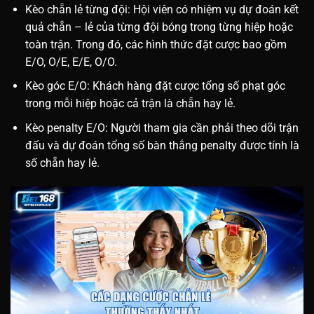
Kèo chẵn lẻ từng đội: Hội viên có nhiệm vụ dự đoán kết
quả chẵn – lẻ của từng đội bóng trong từng hiệp hoặc
toàn trận. Trong đó, các hình thức đặt cược bao gồm
E/O, O/E, E/E, O/O.
Kèo góc E/O: Khách hàng đặt cược tổng số phạt góc
trong mỗi hiệp hoặc cả trận là chẵn hay lẻ.
Kèo penalty E/O: Người tham gia cần phải theo dõi trận
đấu và dự đoán tổng số bàn thắng penalty được tính là
số chẵn hay lẻ.