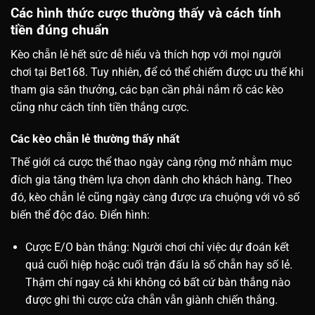
Các hình thức cược thường thấy và cách tính
tiền đúng chuẩn
Kèo chẵn lẻ hết sức dễ hiểu và thích hợp với mọi người
chơi tại Bet168. Tuy nhiên, để có thể chiếm được ưu thế khi
tham gia săn thưởng, các bạn cần phải nắm rõ các kèo
cũng như cách tính tiền thắng cược.
Các kèo chẵn lẻ thường thấy nhất
Thế giới cá cược thể thao ngày càng rộng mở nhằm mục
đích gia tăng thêm lựa chọn dành cho khách hàng. Theo
đó, kèo chẵn lẻ cũng ngày càng được ưa chuộng với vô số
biến thể độc đáo. Điển hình:
Cược E/O bàn thắng: Người chơi chỉ việc dự đoán kết
quả cuối hiệp hoặc cuối trận đấu là số chẵn hay số lẻ.
Thậm chí ngay cả khi không có bất cứ bàn thắng nào
được ghi thì cược cửa chẵn vẫn giành chiến thắng.