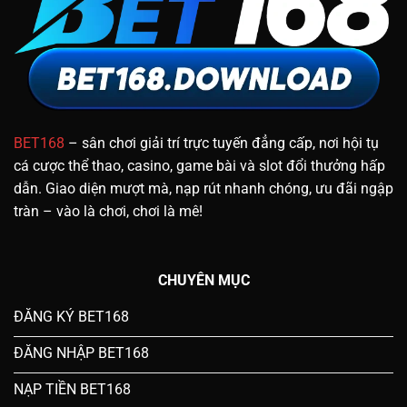
Đánh
Số
Mấy?
BET168
– sân chơi giải trí trực tuyến đẳng cấp, nơi hội tụ
cá cược thể thao, casino, game bài và slot đổi thưởng hấp
dẫn. Giao diện mượt mà, nạp rút nhanh chóng, ưu đãi ngập
tràn – vào là chơi, chơi là mê!
CHUYÊN MỤC
ĐĂNG KÝ BET168
ĐĂNG NHẬP BET168
NẠP TIỀN BET168