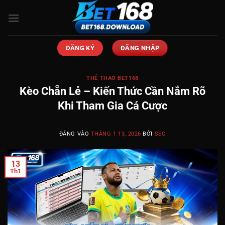
Bỏ
qua
nội
dung
ĐĂNG KÝ
ĐĂNG NHẬP
THỂ THAO BET168
Kèo Chẵn Lẻ – Kiến Thức Cần Nắm Rõ
Khi Tham Gia Cá Cược
ĐĂNG VÀO
THÁNG 1 13, 2026
BỞI
SEO
13
Th1