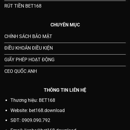
RÚT TIỀN BET168
CHUYÊN MỤC
CHÍNH SÁCH BẢO MẬT
ĐIỀU KHOẢN ĐIỀU KIỆN
GIẤY PHÉP HOẠT ĐỘNG
CEO QUỐC ANH
THÔNG TIN LIÊN HỆ
Thương hiệu: BET168
Website: bet168.download
SĐT: 0909.090.792