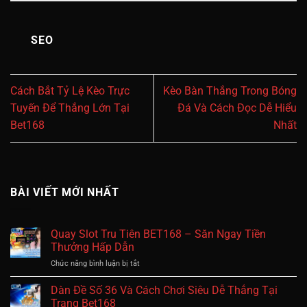
SEO
Cách Bắt Tỷ Lệ Kèo Trực
Kèo Bàn Thắng Trong Bóng
Tuyến Để Thắng Lớn Tại
Đá Và Cách Đọc Dễ Hiểu
Bet168
Nhất
BÀI VIẾT MỚI NHẤT
Quay Slot Tru Tiên BET168 – Săn Ngay Tiền
Thưởng Hấp Dẫn
Chức năng bình luận bị tắt
ở
Quay
Slot
Dàn Đề Số 36 Và Cách Chơi Siêu Dễ Thắng Tại
Tru
Trang Bet168