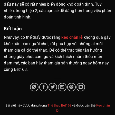
đấu này sẽ có rất nhiều biến động khó đoán định. Tuy
nhiên, trong hiệp 2, các bạn sẽ dễ dàng hơn trong việc phán
đoán tình hình.
Kết luận
Như vậy, có thể thấy được rằng
kèo chẵn lẻ
không quá gây
khó khăn cho người chơi, rất phù hợp với những ai mới
tham gia cá độ thể thao. Để có thể trực tiếp tận hưởng
những giây phút cam go và kích thích nhằm thỏa mãn
đam mê, các bạn hãy tham gia săn thưởng ngay hôm nay
cùng Bet168.
Bài viết này được đăng trong
Thể thao Bet168
và được gắn thẻ
Kèo chẵn
lẻ
.