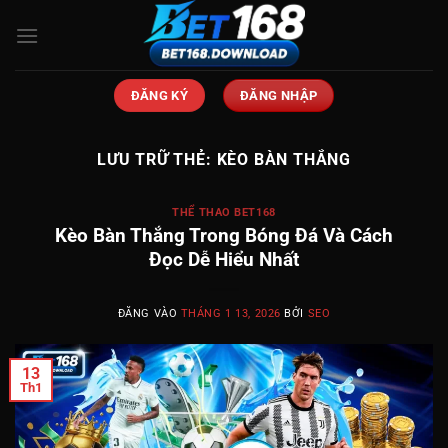
Bỏ
qua
nội
dung
ĐĂNG KÝ
ĐĂNG NHẬP
LƯU TRỮ THẺ:
KÈO BÀN THẮNG
THỂ THAO BET168
Kèo Bàn Thắng Trong Bóng Đá Và Cách
Đọc Dễ Hiểu Nhất
ĐĂNG VÀO
THÁNG 1 13, 2026
BỞI
SEO
13
Th1