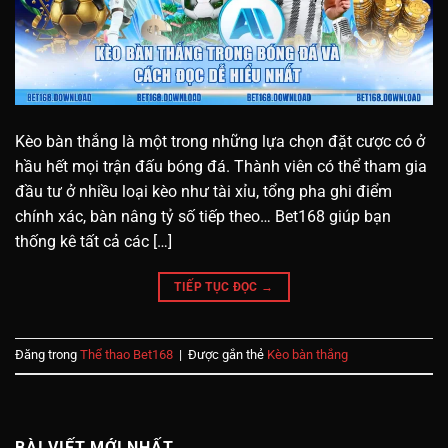
Kèo bàn thắng là một trong những lựa chọn đặt cược có ở
hầu hết mọi trận đấu bóng đá. Thành viên có thể tham gia
đầu tư ở nhiều loại kèo như tài xỉu, tổng pha ghi điểm
chính xác, bàn nâng tỷ số tiếp theo… Bet168 giúp bạn
thống kê tất cả các […]
TIẾP TỤC ĐỌC
→
Đăng trong
Thể thao Bet168
|
Được gắn thẻ
Kèo bàn thắng
BÀI VIẾT MỚI NHẤT